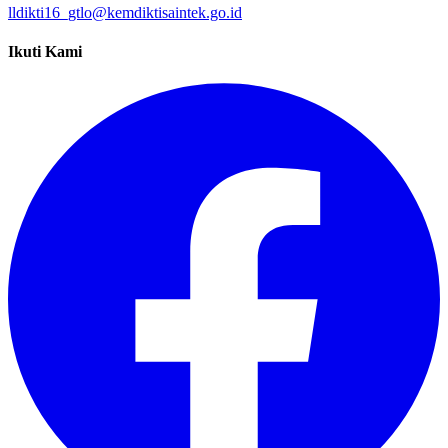
lldikti16_gtlo@kemdiktisaintek.go.id
Ikuti Kami