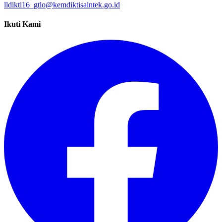
lldikti16_gtlo@kemdiktisaintek.go.id
Ikuti Kami