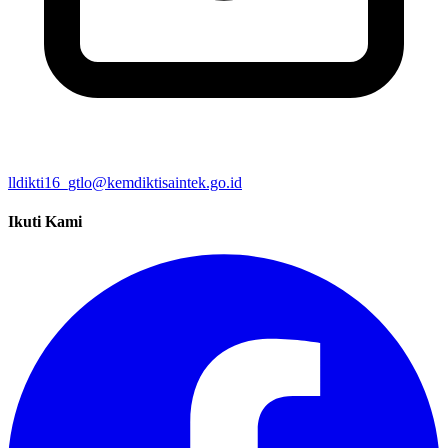
lldikti16_gtlo@kemdiktisaintek.go.id
Ikuti Kami