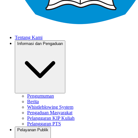
Tentang Kami
Informasi dan Pengaduan
Pengumuman
Berita
Whistleblowing System
Pengaduan Masyarakat
Pelanggaran KIP Kuliah
Pelanggaran PTS
Pelayanan Publik