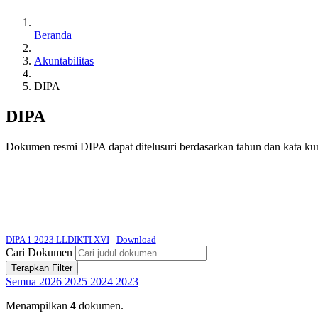
Beranda
Akuntabilitas
DIPA
DIPA
Dokumen resmi DIPA dapat ditelusuri berdasarkan tahun dan kata kun
DIPA 1 2023 LLDIKTI XVI
Download
Cari Dokumen
Terapkan Filter
Semua
2026
2025
2024
2023
Menampilkan
4
dokumen.