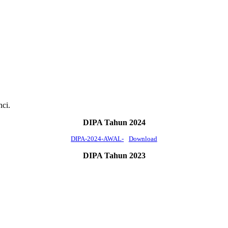
ci.
DIPA Tahun 2024
DIPA-2024-AWAL-
Download
DIPA Tahun 2023