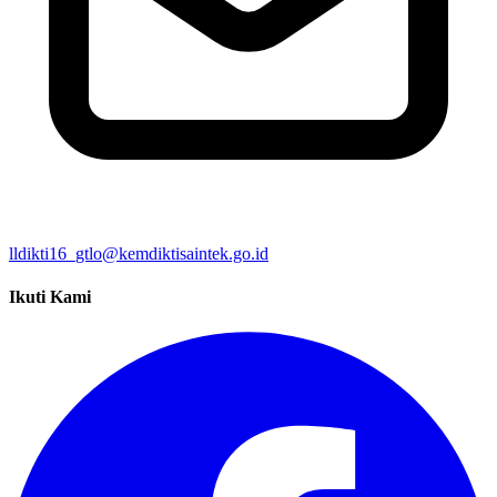
lldikti16_gtlo@kemdiktisaintek.go.id
Ikuti Kami