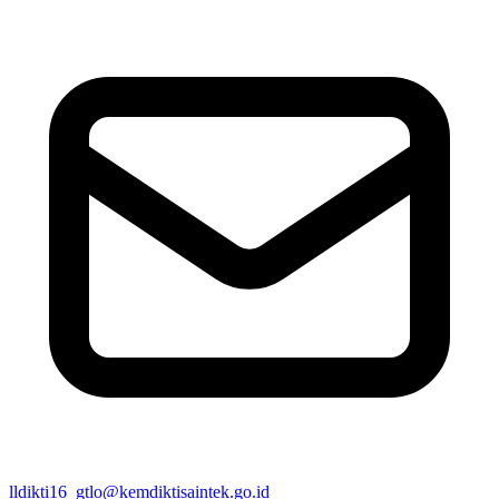
lldikti16_gtlo@kemdiktisaintek.go.id