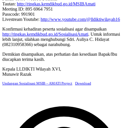
Tautan:
http://ringkas.kemdikbud.go.id/MSIBAmati
Meeting ID: 895 6964 7951
Passcode: 991901
Livestream Youtube:
http://www.youtube.com/@lldiktiwilayah16
Konfirmasi kehadiran peserta sosialisasi agar disampaikan
http://ringkas.kemdikbud.go.id/SosialisasiAmati
. Untuk informasi
lebih lanjut, silahkan menghubungi Sdri. Auliya C. Hidayat
(082310958366) sebagai narahubung.
Demikian disampaikan, atas perhatian dan kesediaan Bapak/Ibu
diucapkan terima kasih.
Kepala LLDIKTI Wilayah XVI,
Munawir Razak
Undangan Sosialisasi MSIB – AMATI Project
Download