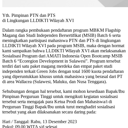
Yth. Pimpinan PTN dan PTS
di Lingkungan LLDIKTI Wilayah XVI
Dalam rangka pembukaan pendaftaran program MBKM Flagship
Magang dan Studi Independen Bersertifikat (MSIB) Batch 6 serta
meningkatkan partisipasi mahasiswa PTN dan PTS di lingkungan
LLDIKTI Wilayah XVI pada program MSIB, maka dengan hormat
kami sampaikan bahwa LLDIKTI Wilayah XVI akan melaksanakan
Sosialisasi Program dari AMATI Indonesia Open Bootcamp MSIB
Batch 6 “Ecoregion Development in Sulawesi”. Program tersebut
terdiri dari satu paket magang merdeka dan empat paket studi
independen terkait Green Jobs dengan total 1600 kuota pendaftaran
yang diperuntukkan khusus untuk mahasiswa yang berasal dari PT
di area Wallacea (Sulawesi, Maluku, dan Nusa Tenggara).
Sehubungan dengan hal tersebut, kami mohon kesediaan Bapak/Ibu
Pimpinan Perguruan Tinggi untuk mengikuti kegiatan sosialisasi
tersebut serta mengajak para Ketua Prodi dan Mahasiswa/i di
Perguruan Tinggi Bapak/Ibu untuk turut menghadiri sosialisasi
tersebut yang akan dilaksanakan secara daring pada:
Hari / Tanggal: Rabu, 13 Desember 2023
Pukul: 09.00 WITA s/d selesai