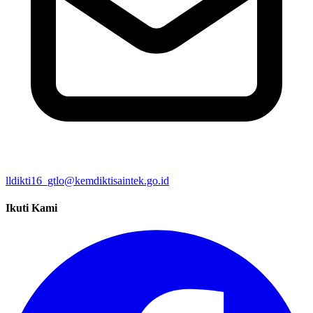
lldikti16_gtlo@kemdiktisaintek.go.id
Ikuti Kami