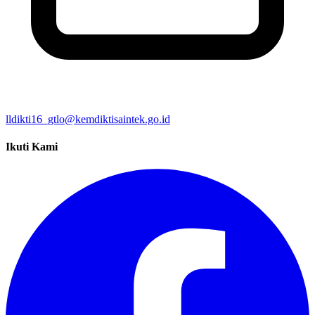
lldikti16_gtlo@kemdiktisaintek.go.id
Ikuti Kami