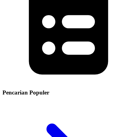
Pencarian Populer