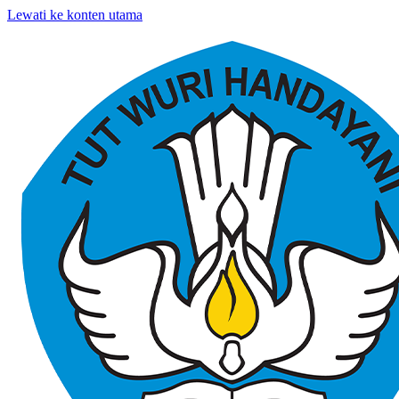
Lewati ke konten utama