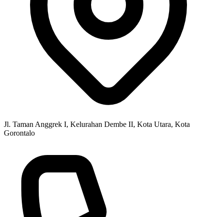
Jl. Taman Anggrek I, Kelurahan Dembe II, Kota Utara, Kota
Gorontalo