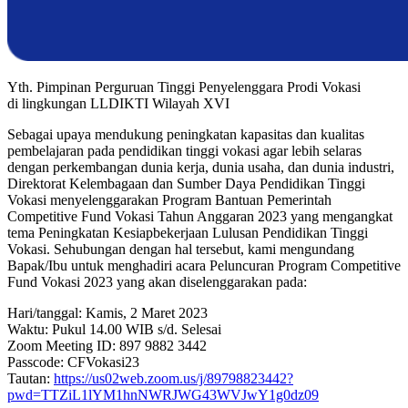
Yth. Pimpinan Perguruan Tinggi Penyelenggara Prodi Vokasi
di lingkungan LLDIKTI Wilayah XVI
Sebagai upaya mendukung peningkatan kapasitas dan kualitas
pembelajaran pada pendidikan tinggi vokasi agar lebih selaras
dengan perkembangan dunia kerja, dunia usaha, dan dunia industri,
Direktorat Kelembagaan dan Sumber Daya Pendidikan Tinggi
Vokasi menyelenggarakan Program Bantuan Pemerintah
Competitive Fund Vokasi Tahun Anggaran 2023 yang mengangkat
tema Peningkatan Kesiapbekerjaan Lulusan Pendidikan Tinggi
Vokasi. Sehubungan dengan hal tersebut, kami mengundang
Bapak/Ibu untuk menghadiri acara Peluncuran Program Competitive
Fund Vokasi 2023 yang akan diselenggarakan pada:
Hari/tanggal: Kamis, 2 Maret 2023
Waktu: Pukul 14.00 WIB s/d. Selesai
Zoom Meeting ID: 897 9882 3442
Passcode: CFVokasi23
Tautan:
https://us02web.zoom.us/j/89798823442?
pwd=TTZiL1lYM1hnNWRJWG43WVJwY1g0dz09