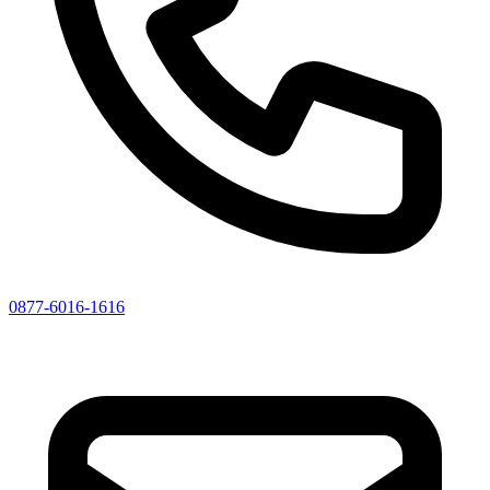
0877-6016-1616