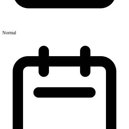
Normal