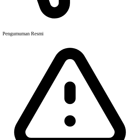
Pengumuman Resmi