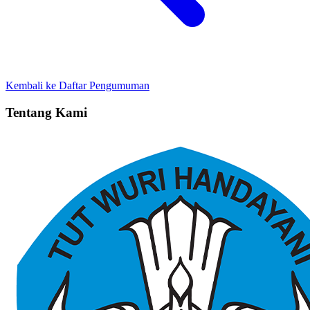
Kembali ke Daftar Pengumuman
Tentang Kami