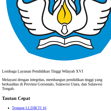
Lembaga Layanan Pendidikan Tinggi Wilayah XVI
Melayani dengan integritas, membangun pendidikan tinggi yang
berkualitas di Provinsi Gorontalo, Sulawesi Utara, dan Sulawesi
Tengah.
Tautan Cepat
Tentang LLDIKTI 16