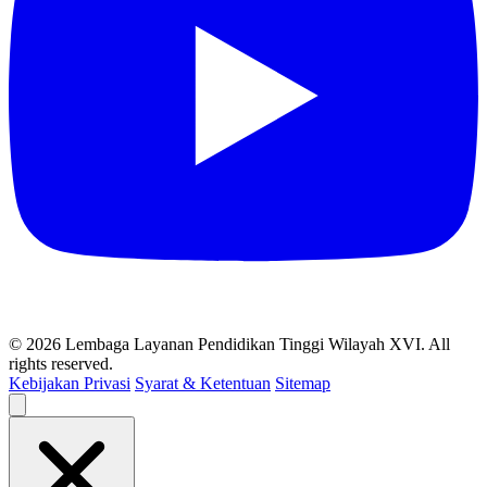
© 2026 Lembaga Layanan Pendidikan Tinggi Wilayah XVI. All
rights reserved.
Kebijakan Privasi
Syarat & Ketentuan
Sitemap