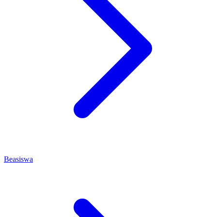
Beasiswa