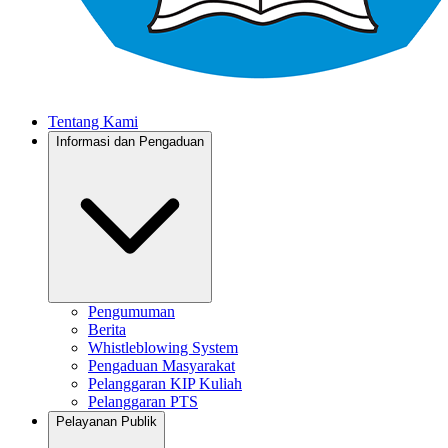
Tentang Kami
Informasi dan Pengaduan
Pengumuman
Berita
Whistleblowing System
Pengaduan Masyarakat
Pelanggaran KIP Kuliah
Pelanggaran PTS
Pelayanan Publik