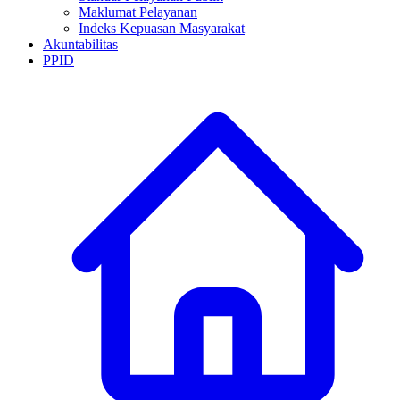
Maklumat Pelayanan
Indeks Kepuasan Masyarakat
Akuntabilitas
PPID