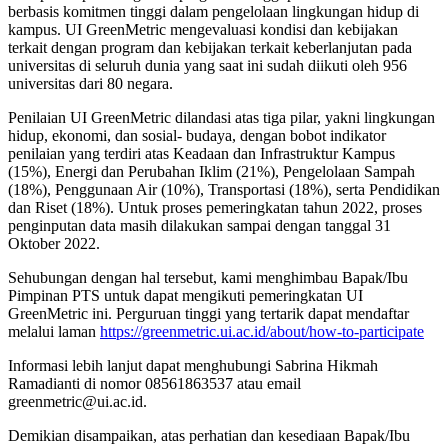
berbasis komitmen tinggi dalam pengelolaan lingkungan hidup di
kampus. UI GreenMetric mengevaluasi kondisi dan kebijakan
terkait dengan program dan kebijakan terkait keberlanjutan pada
universitas di seluruh dunia yang saat ini sudah diikuti oleh 956
universitas dari 80 negara.
Penilaian UI GreenMetric dilandasi atas tiga pilar, yakni lingkungan
hidup, ekonomi, dan sosial- budaya, dengan bobot indikator
penilaian yang terdiri atas Keadaan dan Infrastruktur Kampus
(15%), Energi dan Perubahan Iklim (21%), Pengelolaan Sampah
(18%), Penggunaan Air (10%), Transportasi (18%), serta Pendidikan
dan Riset (18%). Untuk proses pemeringkatan tahun 2022, proses
penginputan data masih dilakukan sampai dengan tanggal 31
Oktober 2022.
Sehubungan dengan hal tersebut, kami menghimbau Bapak/Ibu
Pimpinan PTS untuk dapat mengikuti pemeringkatan UI
GreenMetric ini. Perguruan tinggi yang tertarik dapat mendaftar
melalui laman
https://greenmetric.ui.ac.id/about/how-to-participate
Informasi lebih lanjut dapat menghubungi Sabrina Hikmah
Ramadianti di nomor 08561863537 atau email
greenmetric@ui.ac.id.
Demikian disampaikan, atas perhatian dan kesediaan Bapak/Ibu