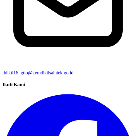
lldikti16_gtlo@kemdiktisaintek.go.id
Ikuti Kami