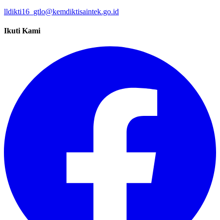
lldikti16_gtlo@kemdiktisaintek.go.id
Ikuti Kami