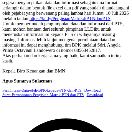
segera menyampaikan data dan informasi sebagaimana format
terlampir dalam bentuk file excel dan pdf yang sudah ditandatangani
oleh pejabat yang berwenang paling lambat hari Jumat, 10 Juli 2026
melalui tautan
https://bit.ly/PengisianMatrikdiPTNdanPTS
.
Untuk mempermudah pengumpulan data dan informasi dari PTS,
kami mohon bantuan dari seluruh pimpinan LLDikti untuk
meneruskan informasi ini kepada PTS di wilayahnya masing-
masing. Informasi lebih lanjut mengenai permintaan data dan
informasi ini dapat menghubungi tim BPK melalui Sdri. Angela
Prima Octaviani Landowero di nomor 08563452817.
Atas perhatian dan kerja sama yang baik, kami sampaikan terima
kasih.
Kepala Biro Keuangan dan BMN,
Agus Sunarya Sulaeman
Permintaan-Data-oleh-BPK-kepada-PTN-dan-PTS
Download
Surat-Permohonan-Pengisian-Matrik-PTN-dan-PTS
Download