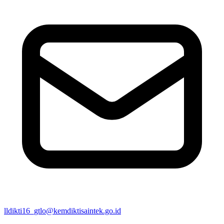
lldikti16_gtlo@kemdiktisaintek.go.id