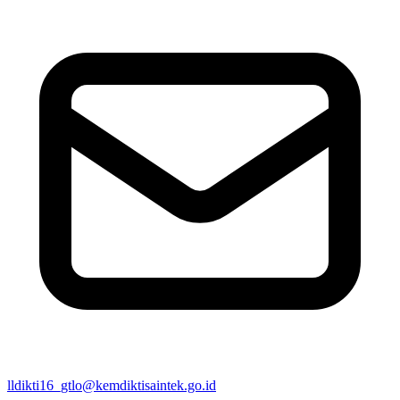
lldikti16_gtlo@kemdiktisaintek.go.id