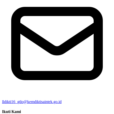
lldikti16_gtlo@kemdiktisaintek.go.id
Ikuti Kami