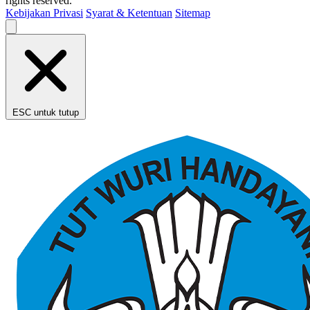
rights reserved.
Kebijakan Privasi
Syarat & Ketentuan
Sitemap
ESC untuk tutup