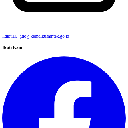
lldikti16_gtlo@kemdiktisaintek.go.id
Ikuti Kami