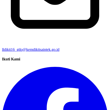
lldikti16_gtlo@kemdiktisaintek.go.id
Ikuti Kami