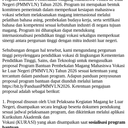
Negeri (PMMVLN) Tahun 2026. Program ini merupakan bentuk
komitmen pemerintah dalam memperkuat kesiapan mahasiswa
vokasi sebelum melaksanakan magang internasional melalui
pelatihan bahasa asing, pembekalan budaya kerja, serta sertifikasi
bahasa dan kompetensi sesuai kebutuhan industri di negara tujuan
magang. Program ini diharapkan dapat mendukung
internasionalisasi pendidikan tinggi vokasi sekaligus memperkuat
sinergi antara perguruan tinggi dengan mitra industri luar negeri.
Sehubungan dengan hal tersebut, kami mengundang perguruan
tinggi penyelenggara pendidikan vokasi di lingkungan Kementerian
Pendidikan Tinggi, Sains, dan Teknologi untuk mengusulkan
proposal Program Bantuan Pembekalan Magang Mahasiswa Vokasi
ke Luar Negeri (PMMVLN) Tahun 2026 sesuai ketentuan yang
tercantum dalam panduan program. Adapun panduan penyusunan
proposal program bantuan dapat diunduh melalui laman
https://bit.ly/PanduanPMMVLN2026. Ketentuan pengajuan
proposal adalah sebagai berikut:
1. Proposal disusun oleh Unit Pelaksana Kegiatan Magang ke Luar
Negeri, disampaikan secara lengkap beserta dokumen pendukung
sesuai jadwal pelaksanaan program, dan dikirimkan melalui aplikasi
Kurikulum Akademik dan
Vokasi (KURASI) yang akan disampaikan saat
sosialisasi program
bantuan
.