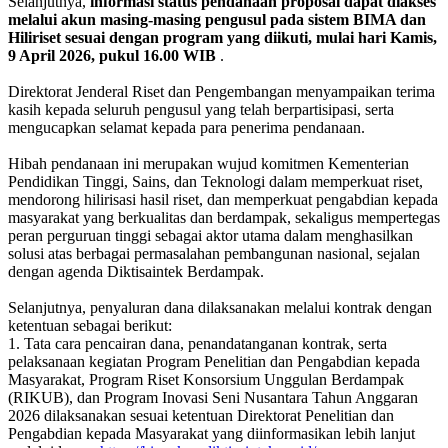
Selanjutnya,
informasi status pendanaan proposal dapat diakses
melalui akun masing-masing pengusul pada sistem BIMA dan
Hiliriset sesuai dengan program yang diikuti, mulai hari Kamis,
9 April 2026, pukul 16.00 WIB
.
Direktorat Jenderal Riset dan Pengembangan menyampaikan terima
kasih kepada seluruh pengusul yang telah berpartisipasi, serta
mengucapkan selamat kepada para penerima pendanaan.
Hibah pendanaan ini merupakan wujud komitmen Kementerian
Pendidikan Tinggi, Sains, dan Teknologi dalam memperkuat riset,
mendorong hilirisasi hasil riset, dan memperkuat pengabdian kepada
masyarakat yang berkualitas dan berdampak, sekaligus mempertegas
peran perguruan tinggi sebagai aktor utama dalam menghasilkan
solusi atas berbagai permasalahan pembangunan nasional, sejalan
dengan agenda Diktisaintek Berdampak.
Selanjutnya, penyaluran dana dilaksanakan melalui kontrak dengan
ketentuan sebagai berikut:
1. Tata cara pencairan dana, penandatanganan kontrak, serta
pelaksanaan kegiatan Program Penelitian dan Pengabdian kepada
Masyarakat, Program Riset Konsorsium Unggulan Berdampak
(RIKUB), dan Program Inovasi Seni Nusantara Tahun Anggaran
2026 dilaksanakan sesuai ketentuan Direktorat Penelitian dan
Pengabdian kepada Masyarakat yang diinformasikan lebih lanjut