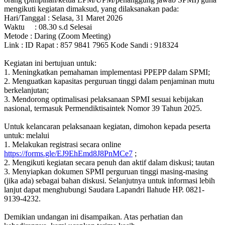
mengikuti kegiatan dimaksud, yang dilaksanakan pada:
Hari/Tanggal : Selasa, 31 Maret 2026
Waktu : 08.30 s.d Selesai
Metode : Daring (Zoom Meeting)
Link : ID Rapat : 857 9841 7965 Kode Sandi : 918324
Kegiatan ini bertujuan untuk:
1. Meningkatkan pemahaman implementasi PPEPP dalam SPMI;
2. Menguatkan kapasitas perguruan tinggi dalam penjaminan mutu
berkelanjutan;
3. Mendorong optimalisasi pelaksanaan SPMI sesuai kebijakan
nasional, termasuk Permendiktisaintek Nomor 39 Tahun 2025.
Untuk kelancaran pelaksanaan kegiatan, dimohon kepada peserta
untuk: melalui
1. Melakukan registrasi secara online
https://forms.gle/EJ9EhEmd8J8PnMCe7
;
2. Mengikuti kegiatan secara penuh dan aktif dalam diskusi; tautan
3. Menyiapkan dokumen SPMI perguruan tinggi masing-masing
(jika ada) sebagai bahan diskusi. Selanjutnya untuk informasi lebih
lanjut dapat menghubungi Saudara Lapandri Ilahude HP. 0821-
9139-4232.
Demikian undangan ini disampaikan. Atas perhatian dan