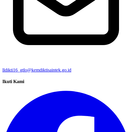
lldikti16_gtlo@kemdiktisaintek.go.id
Ikuti Kami