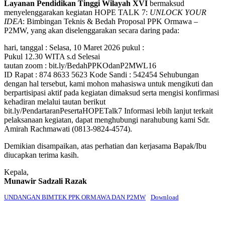
Layanan Pendidikan Tinggi Wilayah XVI
bermaksud
menyelenggarakan kegiatan HOPE TALK 7:
UNLOCK YOUR
IDEA
: Bimbingan Teknis & Bedah Proposal PPK Ormawa –
P2MW, yang akan diselenggarakan secara daring pada:
hari, tanggal : Selasa, 10 Maret 2026 pukul :
Pukul 12.30 WITA s.d Selesai
tautan zoom : bit.ly/BedahPPKOdanP2MWL16
ID Rapat : 874 8633 5623 Kode Sandi : 542454 Sehubungan
dengan hal tersebut, kami mohon mahasiswa untuk mengikuti dan
berpartisipasi aktif pada kegiatan dimaksud serta mengisi konfirmasi
kehadiran melalui tautan berikut
bit.ly/PendartaranPesertaHOPETalk7 Informasi lebih lanjut terkait
pelaksanaan kegiatan, dapat menghubungi narahubung kami Sdr.
Amirah Rachmawati (0813-9824-4574).
Demikian disampaikan, atas perhatian dan kerjasama Bapak/Ibu
diucapkan terima kasih.
Kepala,
Munawir Sadzali Razak
UNDANGAN BIMTEK PPK ORMAWA DAN P2MW
Download