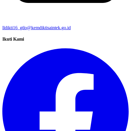
lldikti16_gtlo@kemdiktisaintek.go.id
Ikuti Kami