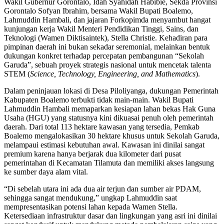
Wakil Gubernur Gorontalo, Idah Syahidah Habibie, Sekda Provinsi
Gorontalo Sofyan Ibrahim, bersama Wakil Bupati Boalemo,
Lahmuddin Hambali, dan jajaran Forkopimda menyambut hangat
kunjungan kerja Wakil Menteri Pendidikan Tinggi, Sains, dan
Teknologi (Wamen Diktisaintek), Stella Christie. Kehadiran para
pimpinan daerah ini bukan sekadar seremonial, melainkan bentuk
dukungan konkret terhadap percepatan pembangunan “Sekolah
Garuda”, sebuah proyek strategis nasional untuk mencetak talenta
STEM (
Science, Technology, Engineering, and Mathematics
).
Dalam peninjauan lokasi di Desa Piloliyanga, dukungan Pemerintah
Kabupaten Boalemo terbukti tidak main-main. Wakil Bupati
Lahmuddin Hambali memaparkan kesiapan lahan bekas Hak Guna
Usaha (HGU) yang statusnya kini dikuasai penuh oleh pemerintah
daerah. Dari total 113 hektare kawasan yang tersedia, Pemkab
Boalemo mengalokasikan 30 hektare khusus untuk Sekolah Garuda,
melampaui estimasi kebutuhan awal. Kawasan ini dinilai sangat
premium karena hanya berjarak dua kilometer dari pusat
pemerintahan di Kecamatan Tilamuta dan memiliki akses langsung
ke sumber daya alam vital.
“Di sebelah utara ini ada dua air terjun dan sumber air PDAM,
sehingga sangat mendukung,” ungkap Lahmuddin saat
mempresentasikan potensi lahan kepada Wamen Stella.
Ketersediaan infrastruktur dasar dan lingkungan yang asri ini dinilai