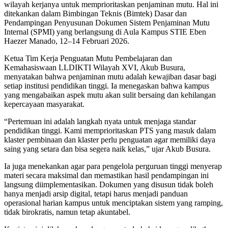
wilayah kerjanya untuk memprioritaskan penjaminan mutu. Hal ini
ditekankan dalam Bimbingan Teknis (Bimtek) Dasar dan
Pendampingan Penyusunan Dokumen Sistem Penjaminan Mutu
Internal (SPMI) yang berlangsung di Aula Kampus STIE Eben
Haezer Manado, 12–14 Februari 2026.
Ketua Tim Kerja Penguatan Mutu Pembelajaran dan
Kemahasiswaan LLDIKTI Wilayah XVI, Akub Busura,
menyatakan bahwa penjaminan mutu adalah kewajiban dasar bagi
setiap institusi pendidikan tinggi. Ia menegaskan bahwa kampus
yang mengabaikan aspek mutu akan sulit bersaing dan kehilangan
kepercayaan masyarakat.
“Pertemuan ini adalah langkah nyata untuk menjaga standar
pendidikan tinggi. Kami memprioritaskan PTS yang masuk dalam
klaster pembinaan dan klaster perlu penguatan agar memiliki daya
saing yang setara dan bisa segera naik kelas,” ujar Akub Busura.
Ia juga menekankan agar para pengelola perguruan tinggi menyerap
materi secara maksimal dan memastikan hasil pendampingan ini
langsung diimplementasikan. Dokumen yang disusun tidak boleh
hanya menjadi arsip digital, tetapi harus menjadi panduan
operasional harian kampus untuk menciptakan sistem yang ramping,
tidak birokratis, namun tetap akuntabel.