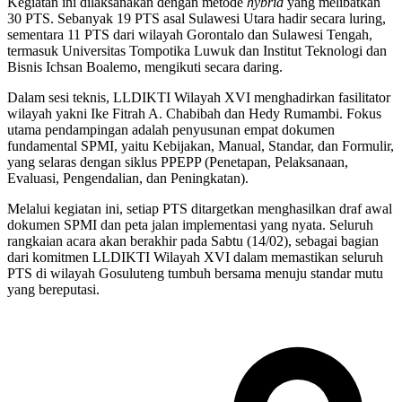
Kegiatan ini dilaksanakan dengan metode
hybrid
yang melibatkan
30 PTS. Sebanyak 19 PTS asal Sulawesi Utara hadir secara luring,
sementara 11 PTS dari wilayah Gorontalo dan Sulawesi Tengah,
termasuk Universitas Tompotika Luwuk dan Institut Teknologi dan
Bisnis Ichsan Boalemo, mengikuti secara daring.
Dalam sesi teknis, LLDIKTI Wilayah XVI menghadirkan fasilitator
wilayah yakni Ike Fitrah A. Chabibah dan Hedy Rumambi. Fokus
utama pendampingan adalah penyusunan empat dokumen
fundamental SPMI, yaitu Kebijakan, Manual, Standar, dan Formulir,
yang selaras dengan siklus PPEPP (Penetapan, Pelaksanaan,
Evaluasi, Pengendalian, dan Peningkatan).
Melalui kegiatan ini, setiap PTS ditargetkan menghasilkan draf awal
dokumen SPMI dan peta jalan implementasi yang nyata. Seluruh
rangkaian acara akan berakhir pada Sabtu (14/02), sebagai bagian
dari komitmen LLDIKTI Wilayah XVI dalam memastikan seluruh
PTS di wilayah Gosuluteng tumbuh bersama menuju standar mutu
yang bereputasi.