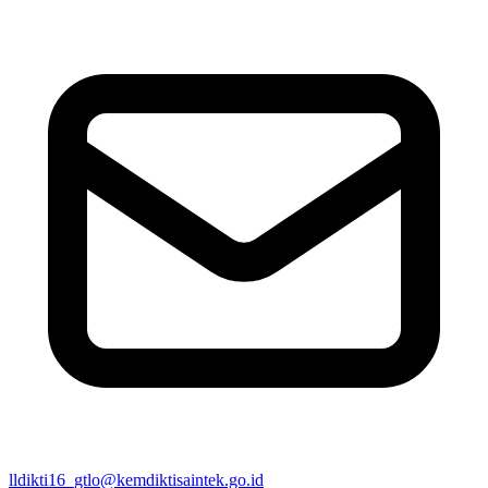
lldikti16_gtlo@kemdiktisaintek.go.id