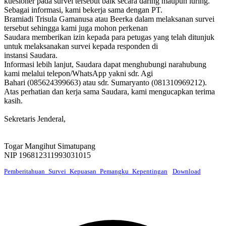
kuesioner pada survei tersebut baik secara daring maupun luring.
Sebagai informasi, kami bekerja sama dengan PT.
Bramiadi Trisula Gamanusa atau Beerka dalam melaksanan survei
tersebut sehingga kami juga mohon perkenan
Saudara memberikan izin kepada para petugas yang telah ditunjuk
untuk melaksanakan survei kepada responden di
instansi Saudara.
Informasi lebih lanjut, Saudara dapat menghubungi narahubung
kami melalui telepon/WhatsApp yakni sdr. Agi
Bahari (085624399663) atau sdr. Sumaryanto (081310969212).
Atas perhatian dan kerja sama Saudara, kami mengucapkan terima
kasih.
Sekretaris Jenderal,
Togar Mangihut Simatupang
NIP 196812311993031015
Pemberitahuan_Survei_Kepuasan_Pemangku_Kepentingan
Download