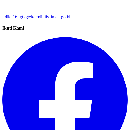
lldikti16_gtlo@kemdiktisaintek.go.id
Ikuti Kami