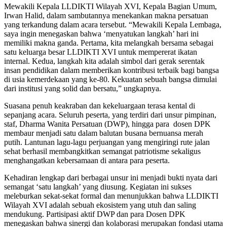
Mewakili Kepala LLDIKTI Wilayah XVI, Kepala Bagian Umum,
Irwan Halid, dalam sambutannya menekankan makna persatuan
yang terkandung dalam acara tersebut. “Mewakili Kepala Lembaga,
saya ingin menegaskan bahwa ‘menyatukan langkah’ hari ini
memiliki makna ganda. Pertama, kita melangkah bersama sebagai
satu keluarga besar LLDIKTI XVI untuk mempererat ikatan
internal. Kedua, langkah kita adalah simbol dari gerak serentak
insan pendidikan dalam memberikan kontribusi terbaik bagi bangsa
di usia kemerdekaan yang ke-80. Kekuatan sebuah bangsa dimulai
dari institusi yang solid dan bersatu,” ungkapnya.
Suasana penuh keakraban dan kekeluargaan terasa kental di
sepanjang acara. Seluruh peserta, yang terdiri dari unsur pimpinan,
staf, Dharma Wanita Persatuan (DWP), hingga para dosen DPK
membaur menjadi satu dalam balutan busana bernuansa merah
putih. Lantunan lagu-lagu perjuangan yang mengiringi rute jalan
sehat berhasil membangkitkan semangat patriotisme sekaligus
menghangatkan kebersamaan di antara para peserta.
Kehadiran lengkap dari berbagai unsur ini menjadi bukti nyata dari
semangat ‘satu langkah’ yang diusung. Kegiatan ini sukses
meleburkan sekat-sekat formal dan menunjukkan bahwa LLDIKTI
Wilayah XVI adalah sebuah ekosistem yang utuh dan saling
mendukung. Partisipasi aktif DWP dan para Dosen DPK
menegaskan bahwa sinergi dan kolaborasi merupakan fondasi utama