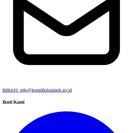
lldikti16_gtlo@kemdiktisaintek.go.id
Ikuti Kami