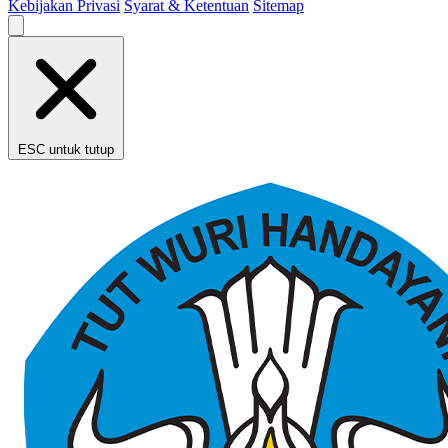
Kebijakan Privasi
Syarat & Ketentuan
Sitemap
ESC untuk tutup