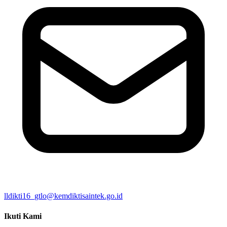
lldikti16_gtlo@kemdiktisaintek.go.id
Ikuti Kami