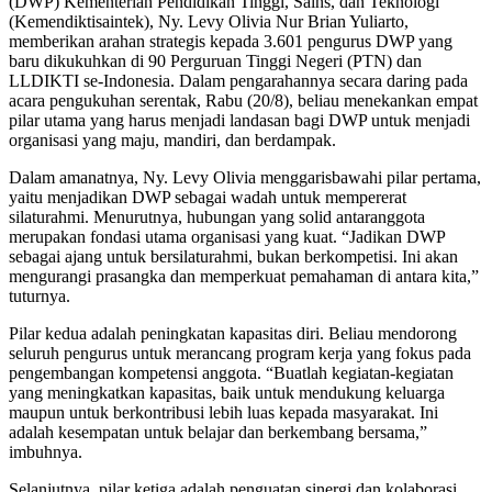
(DWP) Kementerian Pendidikan Tinggi, Sains, dan Teknologi
(Kemendiktisaintek), Ny. Levy Olivia Nur Brian Yuliarto,
memberikan arahan strategis kepada 3.601 pengurus DWP yang
baru dikukuhkan di 90 Perguruan Tinggi Negeri (PTN) dan
LLDIKTI se-Indonesia. Dalam pengarahannya secara daring pada
acara pengukuhan serentak, Rabu (20/8), beliau menekankan empat
pilar utama yang harus menjadi landasan bagi DWP untuk menjadi
organisasi yang maju, mandiri, dan berdampak.
Dalam amanatnya, Ny. Levy Olivia menggarisbawahi pilar pertama,
yaitu menjadikan DWP sebagai wadah untuk mempererat
silaturahmi. Menurutnya, hubungan yang solid antaranggota
merupakan fondasi utama organisasi yang kuat. “Jadikan DWP
sebagai ajang untuk bersilaturahmi, bukan berkompetisi. Ini akan
mengurangi prasangka dan memperkuat pemahaman di antara kita,”
tuturnya.
Pilar kedua adalah peningkatan kapasitas diri. Beliau mendorong
seluruh pengurus untuk merancang program kerja yang fokus pada
pengembangan kompetensi anggota. “Buatlah kegiatan-kegiatan
yang meningkatkan kapasitas, baik untuk mendukung keluarga
maupun untuk berkontribusi lebih luas kepada masyarakat. Ini
adalah kesempatan untuk belajar dan berkembang bersama,”
imbuhnya.
Selanjutnya, pilar ketiga adalah penguatan sinergi dan kolaborasi.