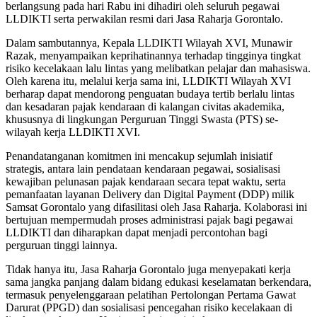
berlangsung pada hari Rabu ini dihadiri oleh seluruh pegawai
LLDIKTI serta perwakilan resmi dari Jasa Raharja Gorontalo.
Dalam sambutannya, Kepala LLDIKTI Wilayah XVI, Munawir
Razak, menyampaikan keprihatinannya terhadap tingginya tingkat
risiko kecelakaan lalu lintas yang melibatkan pelajar dan mahasiswa.
Oleh karena itu, melalui kerja sama ini, LLDIKTI Wilayah XVI
berharap dapat mendorong penguatan budaya tertib berlalu lintas
dan kesadaran pajak kendaraan di kalangan civitas akademika,
khususnya di lingkungan Perguruan Tinggi Swasta (PTS) se-
wilayah kerja LLDIKTI XVI.
Penandatanganan komitmen ini mencakup sejumlah inisiatif
strategis, antara lain pendataan kendaraan pegawai, sosialisasi
kewajiban pelunasan pajak kendaraan secara tepat waktu, serta
pemanfaatan layanan Delivery dan Digital Payment (DDP) milik
Samsat Gorontalo yang difasilitasi oleh Jasa Raharja. Kolaborasi ini
bertujuan mempermudah proses administrasi pajak bagi pegawai
LLDIKTI dan diharapkan dapat menjadi percontohan bagi
perguruan tinggi lainnya.
Tidak hanya itu, Jasa Raharja Gorontalo juga menyepakati kerja
sama jangka panjang dalam bidang edukasi keselamatan berkendara,
termasuk penyelenggaraan pelatihan Pertolongan Pertama Gawat
Darurat (PPGD) dan sosialisasi pencegahan risiko kecelakaan di