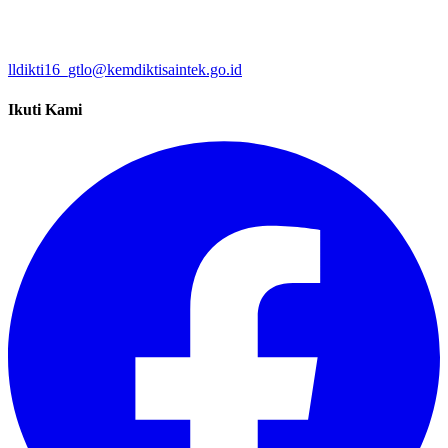
lldikti16_gtlo@kemdiktisaintek.go.id
Ikuti Kami