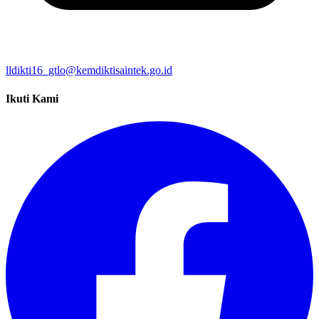
lldikti16_gtlo@kemdiktisaintek.go.id
Ikuti Kami