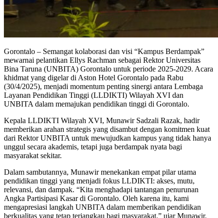
Gorontalo – Semangat kolaborasi dan visi “Kampus Berdampak”
mewarnai pelantikan Ellys Rachman sebagai Rektor Universitas
Bina Taruna (UNBITA) Gorontalo untuk periode 2025-2029. Acara
khidmat yang digelar di Aston Hotel Gorontalo pada Rabu
(30/4/2025), menjadi momentum penting sinergi antara Lembaga
Layanan Pendidikan Tinggi (LLDIKTI) Wilayah XVI dan
UNBITA dalam memajukan pendidikan tinggi di Gorontalo.
Kepala LLDIKTI Wilayah XVI, Munawir Sadzali Razak, hadir
memberikan arahan strategis yang disambut dengan komitmen kuat
dari Rektor UNBITA untuk mewujudkan kampus yang tidak hanya
unggul secara akademis, tetapi juga berdampak nyata bagi
masyarakat sekitar.
Dalam sambutannya, Munawir menekankan empat pilar utama
pendidikan tinggi yang menjadi fokus LLDIKTI: akses, mutu,
relevansi, dan dampak. “Kita menghadapi tantangan penurunan
Angka Partisipasi Kasar di Gorontalo. Oleh karena itu, kami
mengapresiasi langkah UNBITA dalam memberikan pendidikan
berkualitas yang tetap terjangkau bagi masyarakat,” ujar Munawir.