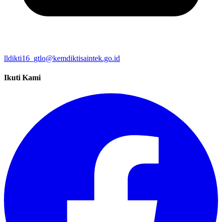
lldikti16_gtlo@kemdiktisaintek.go.id
Ikuti Kami