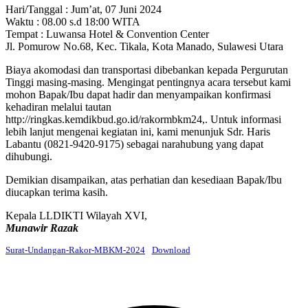
Hari/Tanggal : Jum’at, 07 Juni 2024
Waktu : 08.00 s.d 18:00 WITA
Tempat : Luwansa Hotel & Convention Center
Jl. Pomurow No.68, Kec. Tikala, Kota Manado, Sulawesi Utara
Biaya akomodasi dan transportasi dibebankan kepada Pergurutan
Tinggi masing-masing. Mengingat pentingnya acara tersebut kami
mohon Bapak/Ibu dapat hadir dan menyampaikan konfirmasi
kehadiran melalui tautan
http://ringkas.kemdikbud.go.id/rakormbkm24,. Untuk informasi
lebih lanjut mengenai kegiatan ini, kami menunjuk Sdr. Haris
Labantu (0821-9420-9175) sebagai narahubung yang dapat
dihubungi.
Demikian disampaikan, atas perhatian dan kesediaan Bapak/Ibu
diucapkan terima kasih.
Kepala LLDIKTI Wilayah XVI,
Munawir Razak
Surat-Undangan-Rakor-MBKM-2024
Download