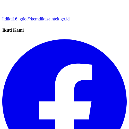
lldikti16_gtlo@kemdiktisaintek.go.id
Ikuti Kami