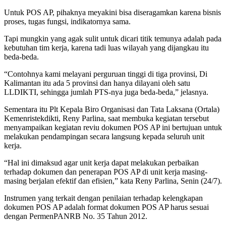
Untuk POS AP, pihaknya meyakini bisa diseragamkan karena bisnis
proses, tugas fungsi, indikatornya sama.
Tapi mungkin yang agak sulit untuk dicari titik temunya adalah pada
kebutuhan tim kerja, karena tadi luas wilayah yang dijangkau itu
beda-beda.
“Contohnya kami melayani perguruan tinggi di tiga provinsi, Di
Kalimantan itu ada 5 provinsi dan hanya dilayani oleh satu
LLDIKTI, sehingga jumlah PTS-nya juga beda-beda,” jelasnya.
Sementara itu Plt Kepala Biro Organisasi dan Tata Laksana (Ortala)
Kemenristekdikti, Reny Parlina, saat membuka kegiatan tersebut
menyampaikan kegiatan reviu dokumen POS AP ini bertujuan untuk
melakukan pendampingan secara langsung kepada seluruh unit
kerja.
“Hal ini dimaksud agar unit kerja dapat melakukan perbaikan
terhadap dokumen dan penerapan POS AP di unit kerja masing-
masing berjalan efektif dan efisien,” kata Reny Parlina, Senin (24/7).
Instrumen yang terkait dengan penilaian terhadap kelengkapan
dokumen POS AP adalah format dokumen POS AP harus sesuai
dengan PermenPANRB No. 35 Tahun 2012.