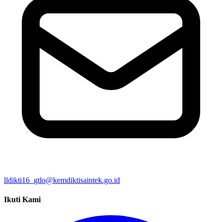
lldikti16_gtlo@kemdiktisaintek.go.id
Ikuti Kami