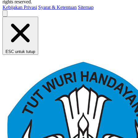
rights reserved.
Kebijakan Privasi
Syarat & Ketentuan
Sitemap
ESC untuk tutup