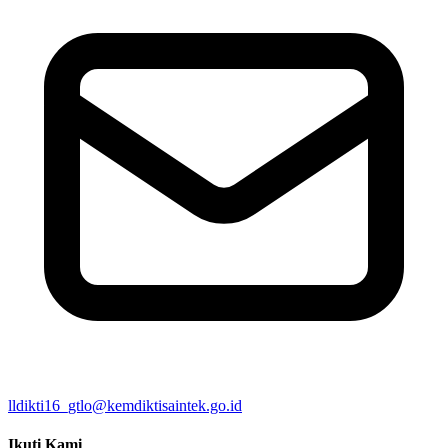
lldikti16_gtlo@kemdiktisaintek.go.id
Ikuti Kami