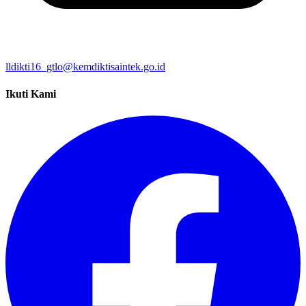
lldikti16_gtlo@kemdiktisaintek.go.id
Ikuti Kami