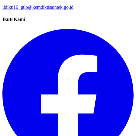
lldikti16_gtlo@kemdiktisaintek.go.id
Ikuti Kami